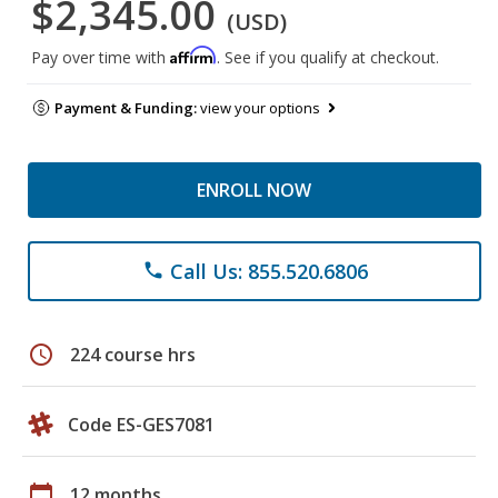
$2,345.00
(USD)
Affirm
Pay over time with
. See if you qualify at checkout.
Payment & Funding:
view your options
ENROLL NOW
Call Us: 855.520.6806
phone
schedule
224 course hrs
Code ES-GES7081
calendar_today
12 months