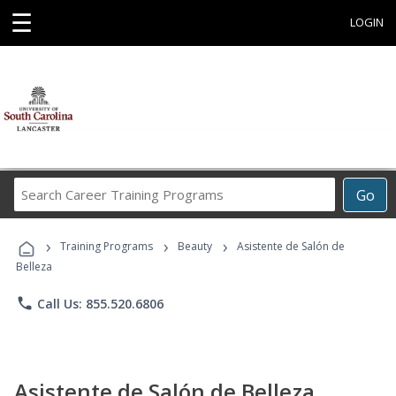
☰
LOGIN
Search
Go
Career
Training
›
›
›
Programs
Training Programs
Beauty
Asistente de Salón de
Belleza
phone
Call Us: 855.520.6806
Asistente de Salón de Belleza