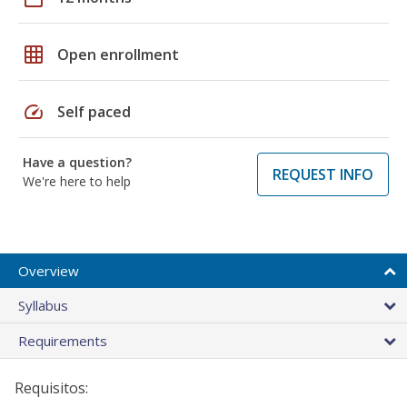
grid_on
Open enrollment
speed
Self paced
Have a question?
REQUEST INFO
We're here to help
Overview
Syllabus
Requirements
Requisitos: